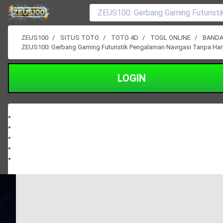
ZEUS100
/
SITUS TOTO
/
TOTO 4D
/
TOGL ONLINE
/
BANDA
ZEUS100: Gerbang Gaming Futuristik Pengalaman Navigasi Tanpa H
LOGIN