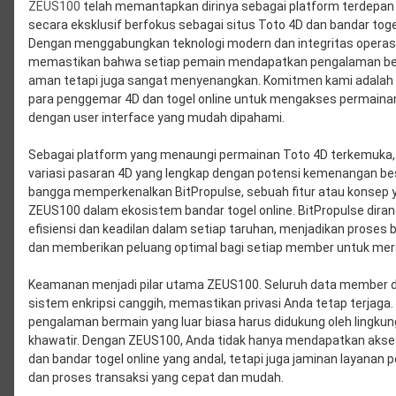
ZEUS100
telah memantapkan dirinya sebagai platform terdepan di
secara eksklusif berfokus sebagai situs Toto 4D dan bandar toge
Dengan menggabungkan teknologi modern dan integritas operas
memastikan bahwa setiap pemain mendapatkan pengalaman ber
aman tetapi juga sangat menyenangkan. Komitmen kami adalah 
para penggemar 4D dan togel online untuk mengakses permainan 
dengan user interface yang mudah dipahami.
Sebagai platform yang menaungi permainan Toto 4D terkemuk
variasi pasaran 4D yang lengkap dengan potensi kemenangan besa
bangga memperkenalkan BitPropulse, sebuah fitur atau konsep 
ZEUS100 dalam ekosistem bandar togel online. BitPropulse dir
efisiensi dan keadilan dalam setiap taruhan, menjadikan proses 
dan memberikan peluang optimal bagi setiap member untuk mera
Keamanan menjadi pilar utama ZEUS100. Seluruh data member dij
sistem enkripsi canggih, memastikan privasi Anda tetap terjaga
pengalaman bermain yang luar biasa harus didukung oleh lingkun
khawatir. Dengan ZEUS100, Anda tidak hanya mendapatkan akses 
dan bandar togel online yang andal, tetapi juga jaminan layanan 
dan proses transaksi yang cepat dan mudah.