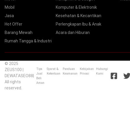
Mobil
Komputer & Elektronik
Jasa
Kesehatan & Kecantikan
Hot Offer
Perlengkapan Ibu & Anak
Barang Mewah
Acara dan Hiburan
Rumah Tangga & Industri
© 2025
Tips
Syarat &
Panduan
Kebijakan
Hubungi
ZEUS100 |
Jual
Ketentuan
Keamanan
Privasi
Kami
DEWATASEO88|
Beli
All rights
Aman
reserved.